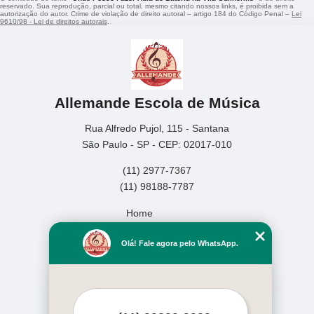
reservado. Sua reprodução, parcial ou total, mesmo citando nossos links, é proibida sem a
autorização do autor. Crime de violação de direito autoral – artigo 184 do Código Penal –
Lei
9610/98 - Lei de direitos autorais
.
Allemande Escola de Música
Rua Alfredo Pujol, 115 - Santana
São Paulo - SP - CEP: 02017-010
(11) 2977-7367
(11) 98188-7787
Home
Empresa
Olá! Fale agora pelo WhatsApp.
Missão
Serviços
Contato
Mapa do site
Mais Serviços