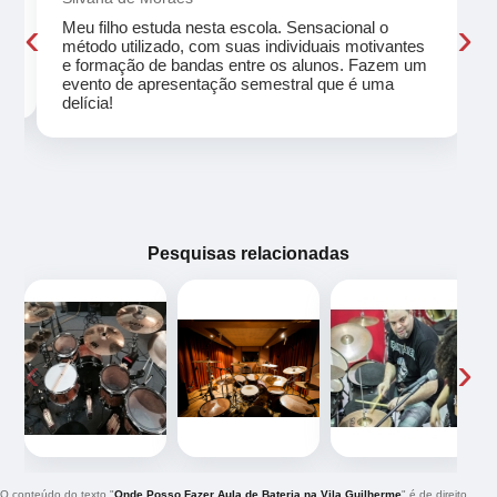
‹
›
Meu filho estuda nesta escola. Sensacional o
método utilizado, com suas individuais motivantes
eu
e formação de bandas entre os alunos. Fazem um
evento de apresentação semestral que é uma
delícia!
Pesquisas relacionadas
‹
›
O conteúdo do texto "
Onde Posso Fazer Aula de Bateria na Vila Guilherme
" é de direito