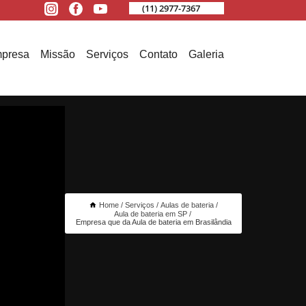
(11) 2977-7367
presa
Missão
Serviços
Contato
Galeria
Home
Serviços
Aulas de bateria
Aula de bateria em SP
Empresa que da Aula de bateria em Brasilândia