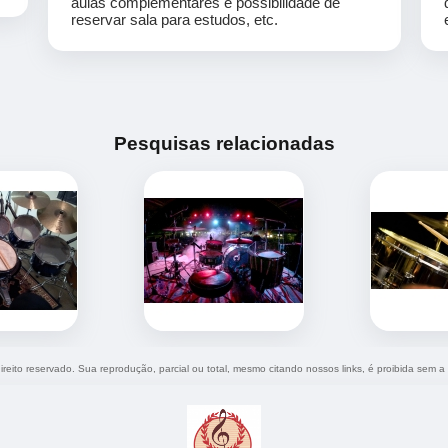
aulas complementares e possibilidade de
reservar sala para estudos, etc.
Pesquisas relacionadas
direito reservado. Sua reprodução, parcial ou total, mesmo citando nossos links, é proibida sem a