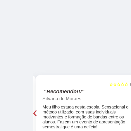
☆☆☆☆☆
☆☆☆☆☆
5
"Recomendo!!!"
Silvana de Moraes
‹
cola, a turma
Meu filho estuda nesta escola. Sensacional o
o, super
método utilizado, com suas individuais
osta a te
motivantes e formação de bandas entre os
ocar e aprender
alunos. Fazem um evento de apresentação
semestral que é uma delícia!