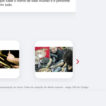
que sabe o nome de todo mundo e é presente
em tudo.
›
 autorização do autor. Crime de violação de direito autoral – artigo 184 do Código