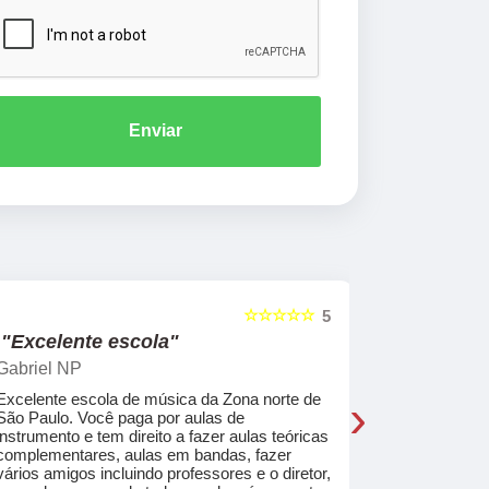
Enviar
☆☆☆☆☆
5
"Excelente escola"
"Recome
Gabriel NP
Marcel Mat
›
Excelente escola de música da Zona norte de
Desde o pri
São Paulo. Você paga por aulas de
de professo
instrumento e tem direito a fazer aulas teóricas
acolhedores
complementares, aulas em bandas, fazer
ajudar a co
vários amigos incluindo professores e o diretor,
musica.