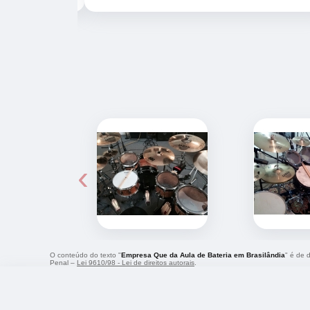
‹
O conteúdo do texto "
Empresa Que da Aula de Bateria em Brasilândia
" é de 
Penal –
Lei 9610/98 - Lei de direitos autorais
.