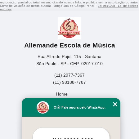
reprodução, parcial ou total, mesmo citando nossos links, é proibida sem a autorização do autor.
Crime de violação de direito autoral – artigo 184 do Código Penal –
Lei 9610/98 - Lei de direitos
autorais
.
Allemande Escola de Música
Rua Alfredo Pujol, 115 - Santana
São Paulo - SP - CEP: 02017-010
(11) 2977-7367
(11) 98188-7787
Home
Empresa
Olá! Fale agora pelo WhatsApp.
Missão
Serviços
Contato
Mapa do site
Mais Serviços