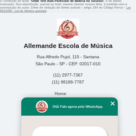
O conteúdo do texto "
Onde Tem Aula Particular de Bateria no Tucuruvi
" é de direito
reservado. Sua reprodução, parcial ou total, mesmo citando nossos links, é proibida sem a
autorização do autor. Crime de violação de direito autoral – artigo 184 do Código Penal –
Lei
9610/98 - Lei de direitos autorais
.
Allemande Escola de Música
Rua Alfredo Pujol, 115 - Santana
São Paulo - SP - CEP: 02017-010
(11) 2977-7367
(11) 98188-7787
Home
Empresa
Olá! Fale agora pelo WhatsApp.
Missão
Serviços
Contato
Mapa do site
Mais Serviços