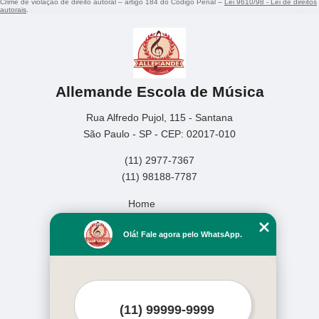
Crime de violação de direito autoral – artigo 184 do Código Penal –
Lei 9610/98 - Lei de direitos
autorais
.
Allemande Escola de Música
Rua Alfredo Pujol, 115 - Santana
São Paulo - SP - CEP: 02017-010
(11) 2977-7367
(11) 98188-7787
Home
Empresa
Olá! Fale agora pelo WhatsApp.
Missão
Serviços
Contato
Mapa do site
Mais Serviços