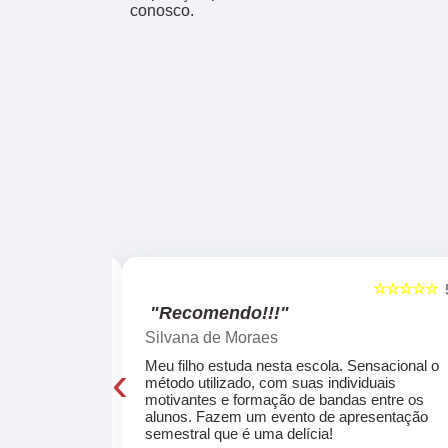
conosco.
☆☆☆☆☆
☆☆☆☆☆
5
"Recomendo!!!"
Silvana de Moraes
‹
cola, a turma
Meu filho estuda nesta escola. Sensacional o
o, super
método utilizado, com suas individuais
osta a te
motivantes e formação de bandas entre os
ocar e aprender
alunos. Fazem um evento de apresentação
semestral que é uma delícia!