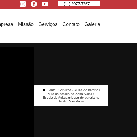
(11) 2977-7367
presa
Missão
Serviços
Contato
Galeria
Home
Serviços
Aulas de bateria
Aula de bateria na Zona Norte
Escola de Aula particular de bateria no
Jardim São Paulo