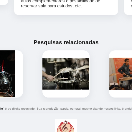
aulas complementares e possibilidade de
reservar sala para estudos, etc.
Pesquisas relacionadas
lo
" é de direito reservado. Sua reprodução, parcial ou total, mesmo citando nossos links, é proib