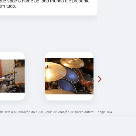
que sabe o nome de todo mundo e é presente
em tudo.
›
ida sem a autorização do autor. Crime de violação de direito autoral – artigo 184