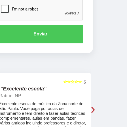
Enviar
☆☆☆☆☆
5
"Excelente escola"
"Recome
Gabriel NP
Marcel Mat
›
Excelente escola de música da Zona norte de
Desde o pri
São Paulo. Você paga por aulas de
de professo
instrumento e tem direito a fazer aulas teóricas
acolhedores
complementares, aulas em bandas, fazer
ajudar a co
vários amigos incluindo professores e o diretor,
musica.