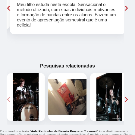
‹
›
Meu filho estuda nesta escola. Sensacional o
método utilizado, com suas individuais motivantes
eu
e formação de bandas entre os alunos. Fazem um
evento de apresentação semestral que é uma
delícia!
Pesquisas relacionadas
‹
›
O conteúdo do texto "
Aula Particular de Bateria Preço no Tucuruvi
" é de direito reservado.
Sua reprodução, parcial ou total, mesmo citando nossos links, é proibida sem a autorização do