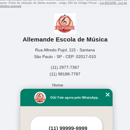
autor. Crime de violação de direito autoral – artigo 184 do Código Penal –
Lei 9610/98 - Lei de
direitos autorais
.
Allemande Escola de Música
Rua Alfredo Pujol, 115 - Santana
São Paulo - SP - CEP: 02017-010
(11) 2977-7367
(11) 98188-7787
Home
Empresa
Olá! Fale agora pelo WhatsApp.
Missão
Serviços
Contato
Mapa do site
Mais Serviços