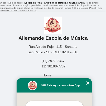
O conteúdo do texto "
Escola de Aula Particular de Bateria em Brasilândia
" é de direito
reservado. Sua reprodução, parcial ou total, mesmo citando nossos links, é proibida sem a
autorização do autor. Crime de violação de direito autoral – artigo 184 do Código Penal –
Lei
9610/98 - Lei de direitos autorais
.
Allemande Escola de Música
Rua Alfredo Pujol, 115 - Santana
São Paulo - SP - CEP: 02017-010
(11) 2977-7367
(11) 98188-7787
Home
Empresa
Olá! Fale agora pelo WhatsApp.
Missão
Serviços
Contato
Mapa do site