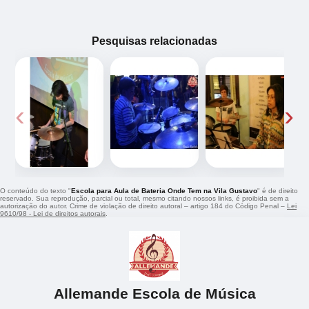
Pesquisas relacionadas
‹
›
O conteúdo do texto "
Escola para Aula de Bateria Onde Tem na Vila Gustavo
" é de direito
reservado. Sua reprodução, parcial ou total, mesmo citando nossos links, é proibida sem a
autorização do autor. Crime de violação de direito autoral – artigo 184 do Código Penal –
Lei
9610/98 - Lei de direitos autorais
.
Allemande Escola de Música