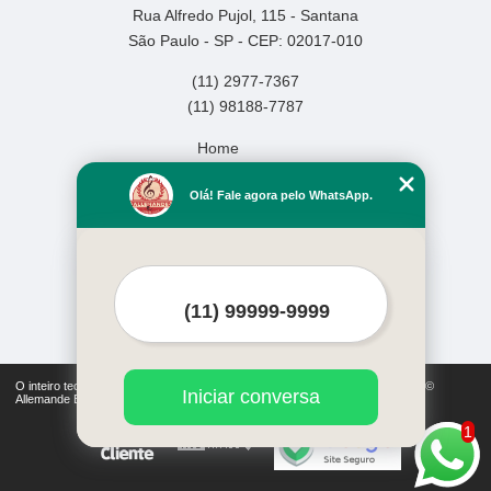
Rua Alfredo Pujol, 115 - Santana
São Paulo - SP - CEP: 02017-010
(11) 2977-7367
(11) 98188-7787
Home
Empresa
Olá! Fale agora pelo WhatsApp.
Missão
Serviços
Contato
Mapa do site
Mais Serviços
O inteiro teor deste site está sujeito à proteção de direitos autorais. Copyright©
Iniciar conversa
Allemande Escola de Música (Lei 9610 de 19/02/1998)
1