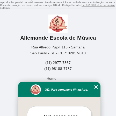
reprodução, parcial ou total, mesmo citando nossos links, é proibida sem a autorização do autor.
Crime de violação de direito autoral – artigo 184 do Código Penal –
Lei 9610/98 - Lei de direitos
autorais
.
Allemande Escola de Música
Rua Alfredo Pujol, 115 - Santana
São Paulo - SP - CEP: 02017-010
(11) 2977-7367
(11) 98188-7787
Home
Empresa
Olá! Fale agora pelo WhatsApp.
Missão
Serviços
Contato
Mapa do site
Mais Serviços