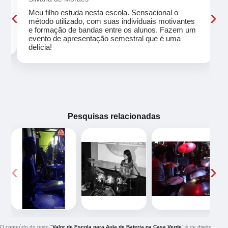
‹
›
Meu filho estuda nesta escola. Sensacional o
método utilizado, com suas individuais motivantes
eu
e formação de bandas entre os alunos. Fazem um
evento de apresentação semestral que é uma
delícia!
Pesquisas relacionadas
‹
›
O conteúdo do texto "
Valor de Escola para Aula de Bateria na Casa Verde
" é de direito