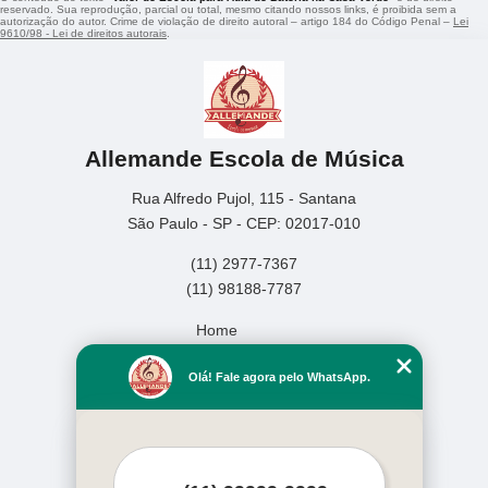
reservado. Sua reprodução, parcial ou total, mesmo citando nossos links, é proibida sem a
autorização do autor. Crime de violação de direito autoral – artigo 184 do Código Penal –
Lei
9610/98 - Lei de direitos autorais
.
Allemande Escola de Música
Rua Alfredo Pujol, 115 - Santana
São Paulo - SP - CEP: 02017-010
(11) 2977-7367
(11) 98188-7787
Home
Empresa
Olá! Fale agora pelo WhatsApp.
Missão
Serviços
Contato
Mapa do site
Mais Serviços