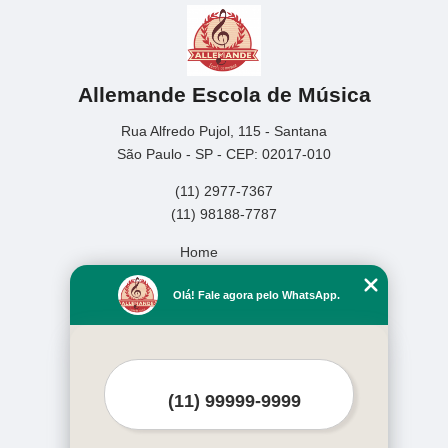
Allemande Escola de Música
Rua Alfredo Pujol, 115 - Santana
São Paulo - SP - CEP: 02017-010
(11) 2977-7367
(11) 98188-7787
Home
Empresa
Olá! Fale agora pelo WhatsApp.
Missão
Serviços
Contato
Mapa do site
Mais Serviços