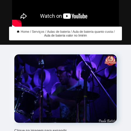
Home
Serviços
Aulas de bateria
Aula de bateria quanto custa
Aula de bateria valor no Imirim
Clique na imagem para expandir