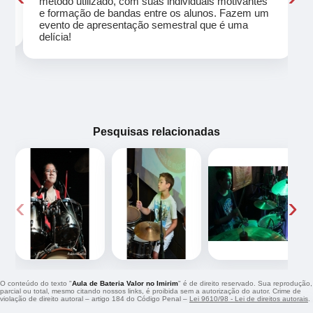
método utilizado, com suas individuais motivantes
eu
e formação de bandas entre os alunos. Fazem um
evento de apresentação semestral que é uma
delícia!
Pesquisas relacionadas
‹
›
O conteúdo do texto "
Aula de Bateria Valor no Imirim
" é de direito reservado. Sua reprodução,
parcial ou total, mesmo citando nossos links, é proibida sem a autorização do autor. Crime de
violação de direito autoral – artigo 184 do Código Penal –
Lei 9610/98 - Lei de direitos autorais
.