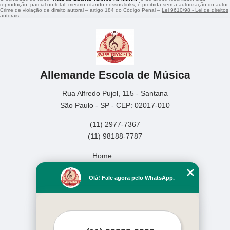
reprodução, parcial ou total, mesmo citando nossos links, é proibida sem a autorização do autor.
Crime de violação de direito autoral – artigo 184 do Código Penal –
Lei 9610/98 - Lei de direitos
autorais
.
Allemande Escola de Música
Rua Alfredo Pujol, 115 - Santana
São Paulo - SP - CEP: 02017-010
(11) 2977-7367
(11) 98188-7787
Home
Empresa
Olá! Fale agora pelo WhatsApp.
Missão
Serviços
Contato
Mapa do site
Mais Serviços