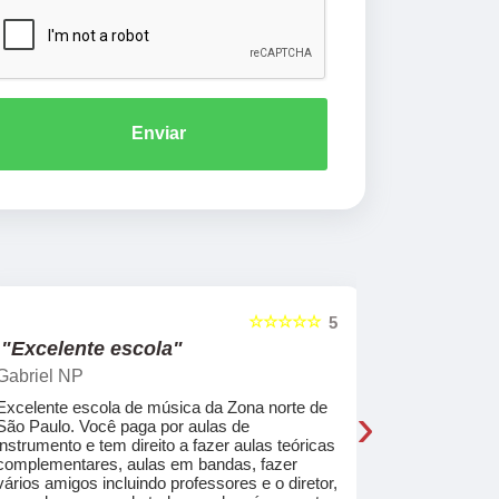
Enviar
☆☆☆☆☆
5
"Excelente escola"
"Recome
Gabriel NP
Marcel Mat
›
Excelente escola de música da Zona norte de
Desde o pri
São Paulo. Você paga por aulas de
de professo
instrumento e tem direito a fazer aulas teóricas
acolhedores
complementares, aulas em bandas, fazer
ajudar a co
vários amigos incluindo professores e o diretor,
musica.