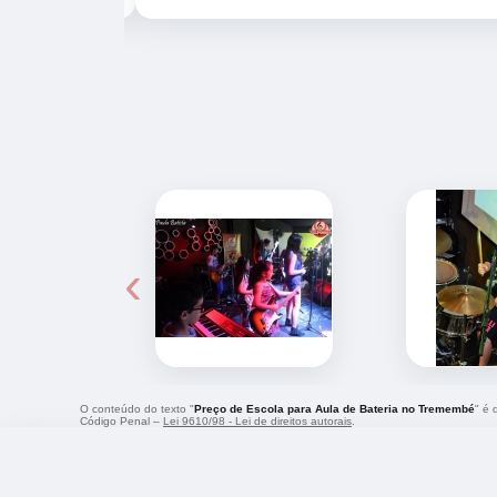
‹
O conteúdo do texto "
Preço de Escola para Aula de Bateria no Tremembé
" é 
Código Penal –
Lei 9610/98 - Lei de direitos autorais
.