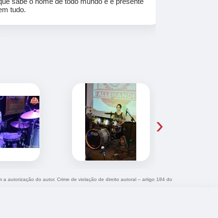
que sabe o nome de todo mundo e é presente
em tudo.
›
m a autorização do autor. Crime de violação de direito autoral – artigo 184 do