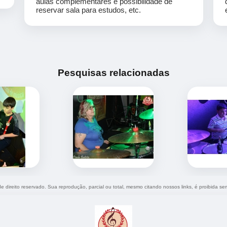
aulas complementares e possibilidade de
reservar sala para estudos, etc.
Pesquisas relacionadas
de direito reservado. Sua reprodução, parcial ou total, mesmo citando nossos links, é proibida se