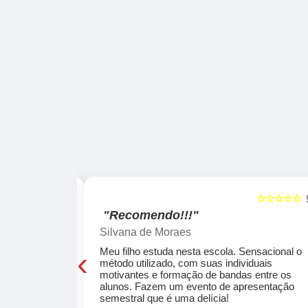
☆☆☆☆☆
☆☆☆☆☆
5
"Recomendo!!!"
Silvana de Moraes
‹
cola, a turma
Meu filho estuda nesta escola. Sensacional o
o, super
método utilizado, com suas individuais
osta a te
motivantes e formação de bandas entre os
ocar e aprender
alunos. Fazem um evento de apresentação
semestral que é uma delícia!