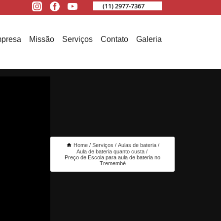
(11) 2977-7367
presa
Missão
Serviços
Contato
Galeria
Home
Serviços
Aulas de bateria
Aula de bateria quanto custa
Preço de Escola para aula de bateria no
Tremembé