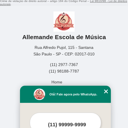
Crime de violação de direito autoral – artigo 184 do Código Penal –
Lei 9610/98 - Lei de direitos
autorais
.
Allemande Escola de Música
Rua Alfredo Pujol, 115 - Santana
São Paulo - SP - CEP: 02017-010
(11) 2977-7367
(11) 98188-7787
Home
Empresa
Olá! Fale agora pelo WhatsApp.
Missão
Serviços
Contato
Mapa do site
Mais Serviços