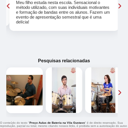
‹
›
Meu filho estuda nesta escola. Sensacional o
método utilizado, com suas individuais motivantes
eu
e formação de bandas entre os alunos. Fazem um
evento de apresentação semestral que é uma
delícia!
Pesquisas relacionadas
‹
›
O conteúdo do texto "
Preço Aulas de Bateria na Vila Gustavo
" é de direito reservado. Sua
reprodução, parcial ou total, mesmo citando nossos links, é proibida sem a autorização do autor.