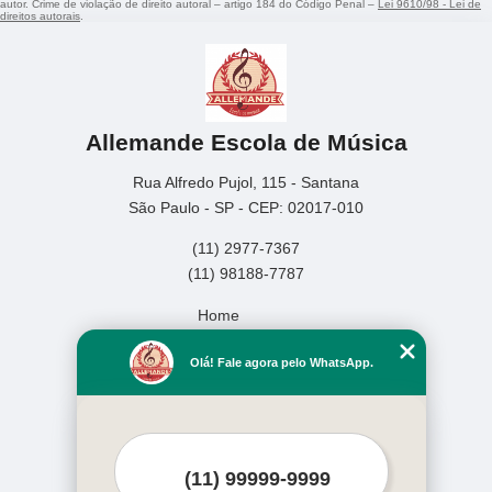
autor. Crime de violação de direito autoral – artigo 184 do Código Penal –
Lei 9610/98 - Lei de
direitos autorais
.
Allemande Escola de Música
Rua Alfredo Pujol, 115 - Santana
São Paulo - SP - CEP: 02017-010
(11) 2977-7367
(11) 98188-7787
Home
Empresa
Olá! Fale agora pelo WhatsApp.
Missão
Serviços
Contato
Mapa do site
Mais Serviços