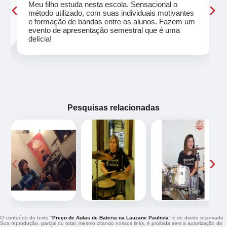
‹
›
Meu filho estuda nesta escola. Sensacional o
método utilizado, com suas individuais motivantes
eu
e formação de bandas entre os alunos. Fazem um
evento de apresentação semestral que é uma
delícia!
Pesquisas relacionadas
‹
›
O conteúdo do texto "
Preço de Aulas de Bateria na Lauzane Paulista
" é de direito reservado.
Sua reprodução, parcial ou total, mesmo citando nossos links, é proibida sem a autorização do