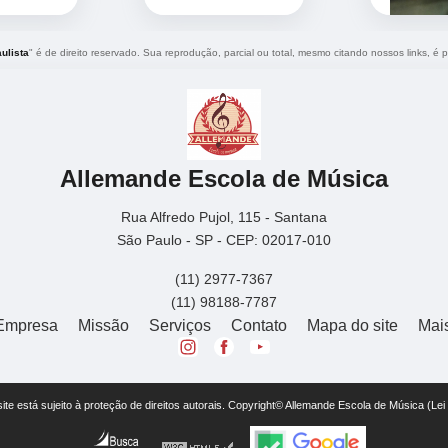
ulista
" é de direito reservado. Sua reprodução, parcial ou total, mesmo citando nossos links, é p
Allemande Escola de Música
Rua Alfredo Pujol, 115 - Santana
São Paulo - SP - CEP: 02017-010
(11) 2977-7367
(11) 98188-7787
Empresa
Missão
Serviços
Contato
Mapa do site
Mai
 site está sujeito à proteção de direitos autorais. Copyright© Allemande Escola de Música (Le