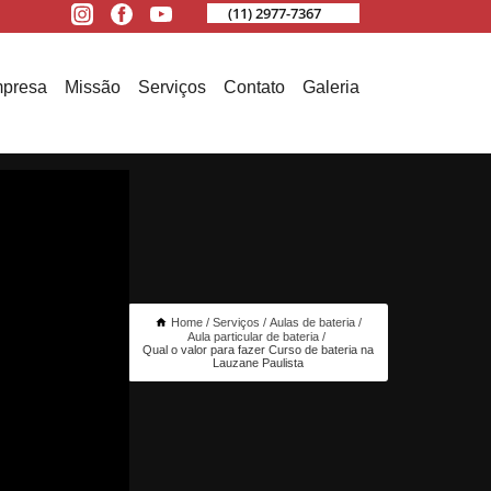
(11) 2977-7367
presa
Missão
Serviços
Contato
Galeria
Home
Serviços
Aulas de bateria
Aula particular de bateria
Qual o valor para fazer Curso de bateria na
Lauzane Paulista