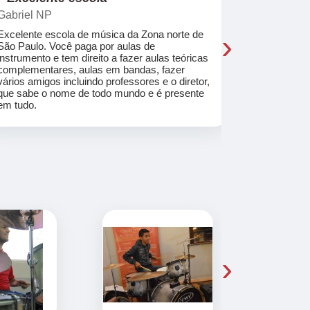
Gabriel NP
Marcel Mat
›
Excelente escola de música da Zona norte de
Desde o pri
São Paulo. Você paga por aulas de
de professo
instrumento e tem direito a fazer aulas teóricas
acolhedores
complementares, aulas em bandas, fazer
ajudar a co
vários amigos incluindo professores e o diretor,
musica.
que sabe o nome de todo mundo e é presente
em tudo.
›