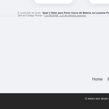
O conteúdo do texto "
Qual o Valor para Fazer Curso de Bateria na Lauzane Pa
184 do Código Penal –
Lei 9610/98 - Lei de direitos autorais
.
Home
O inteiro teor deste