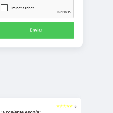
Enviar
☆☆☆☆☆
5
"Excelente escola"
"Recome