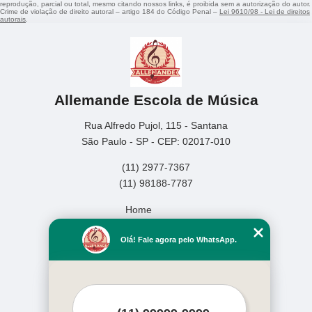
reprodução, parcial ou total, mesmo citando nossos links, é proibida sem a autorização do autor.
Crime de violação de direito autoral – artigo 184 do Código Penal –
Lei 9610/98 - Lei de direitos
autorais
.
Allemande Escola de Música
Rua Alfredo Pujol, 115 - Santana
São Paulo - SP - CEP: 02017-010
(11) 2977-7367
(11) 98188-7787
Home
Empresa
Olá! Fale agora pelo WhatsApp.
Missão
Serviços
Contato
Mapa do site
Mais Serviços