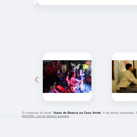
‹
O conteúdo do texto "
Aulas de Bateria na Casa Verde
" é de direito reservado.
9610/98 - Lei de direitos autorais
.