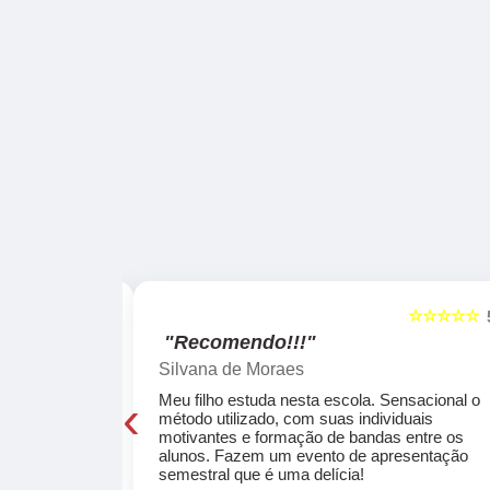
☆☆☆☆☆
☆☆☆☆☆
5
"Recomendo!!!"
Silvana de Moraes
‹
cola, a turma
Meu filho estuda nesta escola. Sensacional o
o, super
método utilizado, com suas individuais
osta a te
motivantes e formação de bandas entre os
ocar e aprender
alunos. Fazem um evento de apresentação
semestral que é uma delícia!