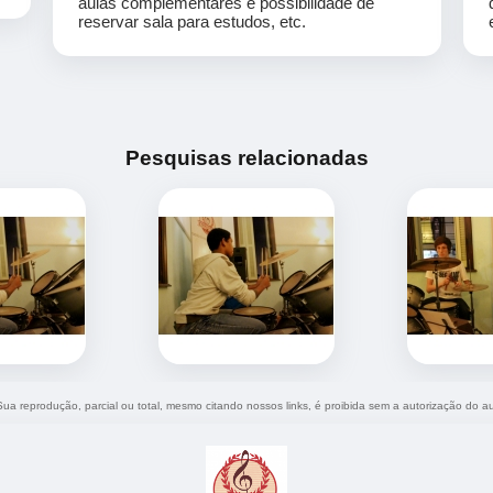
aulas complementares e possibilidade de
reservar sala para estudos, etc.
Pesquisas relacionadas
 Sua reprodução, parcial ou total, mesmo citando nossos links, é proibida sem a autorização do au