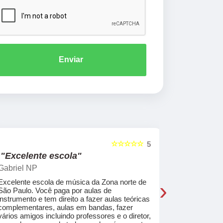
Enviar
☆☆☆☆☆
5
"Excelente escola"
"Recome
Gabriel NP
Marcel Mat
›
Excelente escola de música da Zona norte de
Desde o pri
São Paulo. Você paga por aulas de
de professo
instrumento e tem direito a fazer aulas teóricas
acolhedores
complementares, aulas em bandas, fazer
ajudar a co
vários amigos incluindo professores e o diretor,
musica.