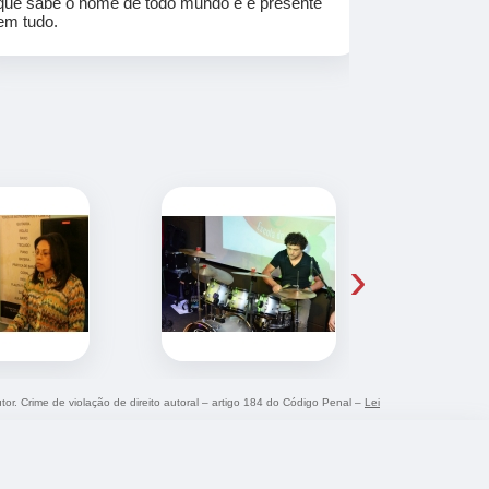
que sabe o nome de todo mundo e é presente
em tudo.
›
tor. Crime de violação de direito autoral – artigo 184 do Código Penal –
Lei