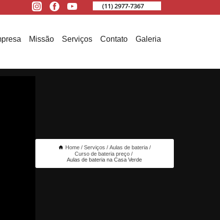
(11) 2977-7367
presa
Missão
Serviços
Contato
Galeria
Home
Serviços
Aulas de bateria
Curso de bateria preço
Aulas de bateria na Casa Verde