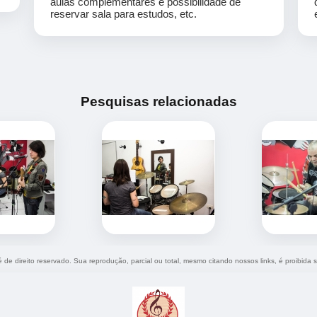
aulas complementares e possibilidade de
reservar sala para estudos, etc.
Pesquisas relacionadas
é de direito reservado. Sua reprodução, parcial ou total, mesmo citando nossos links, é proibida 