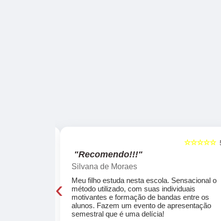
☆☆☆☆☆
☆☆☆☆☆
5
"Recomendo!!!"
Silvana de Moraes
‹
cola, a turma
Meu filho estuda nesta escola. Sensacional o
o, super
método utilizado, com suas individuais
osta a te
motivantes e formação de bandas entre os
ocar e aprender
alunos. Fazem um evento de apresentação
semestral que é uma delícia!