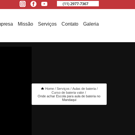
(11) 2977-7367
presa
Missão
Serviços
Contato
Galeria
Home
Serviços
Aulas de bateria
Curso de bateria valor
Onde achar Escola para aula de bateria no
Mandaqui