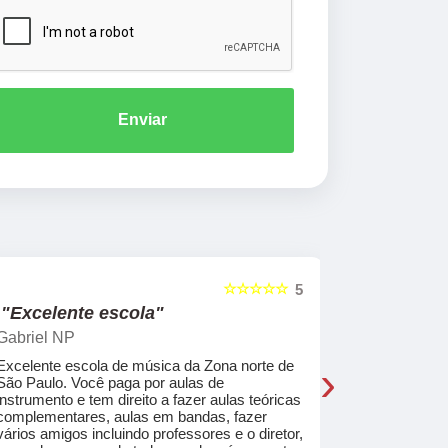
Enviar
☆☆☆☆☆
5
"Excelente escola"
"Recome
Gabriel NP
Marcel Mat
›
Excelente escola de música da Zona norte de
Desde o pri
São Paulo. Você paga por aulas de
de professo
instrumento e tem direito a fazer aulas teóricas
acolhedores
complementares, aulas em bandas, fazer
ajudar a co
vários amigos incluindo professores e o diretor,
musica.