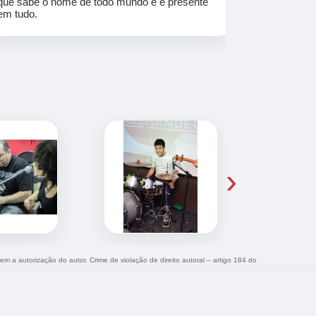
que sabe o nome de todo mundo e é presente
em tudo.
›
sem a autorização do autor. Crime de violação de direito autoral – artigo 184 do