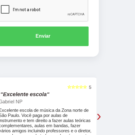
Enviar
☆☆☆☆☆
5
"Excelente escola"
"Recome
Gabriel NP
Marcel Mat
›
Excelente escola de música da Zona norte de
Desde o pri
São Paulo. Você paga por aulas de
de professo
instrumento e tem direito a fazer aulas teóricas
acolhedores
complementares, aulas em bandas, fazer
ajudar a co
vários amigos incluindo professores e o diretor,
musica.