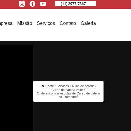
(11) 2977-7367
presa
Missão
Serviços
Contato
Galeria
Home
Serviços
Aulas de bateria
Curso de bateria valor
Onde encontrar escolas de Curso de bateria
no Tremembé