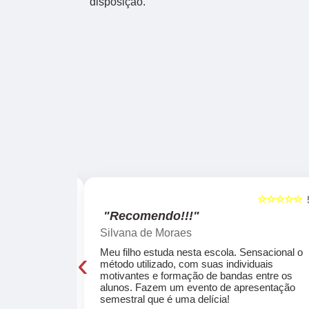
disposição.
☆☆☆☆☆
☆☆☆☆☆
5
"Recomendo!!!"
Silvana de Moraes
‹
cola, a turma
Meu filho estuda nesta escola. Sensacional o
o, super
método utilizado, com suas individuais
osta a te
motivantes e formação de bandas entre os
ocar e aprender
alunos. Fazem um evento de apresentação
semestral que é uma delícia!