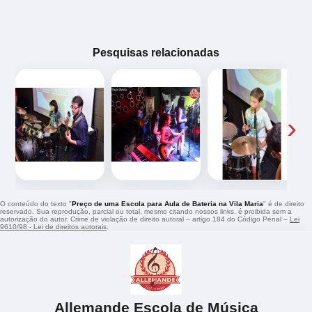
Pesquisas relacionadas
‹
›
O conteúdo do texto "
Preço de uma Escola para Aula de Bateria na Vila Maria
" é de direito
reservado. Sua reprodução, parcial ou total, mesmo citando nossos links, é proibida sem a
autorização do autor. Crime de violação de direito autoral – artigo 184 do Código Penal –
Lei
9610/98 - Lei de direitos autorais
.
Allemande Escola de Música