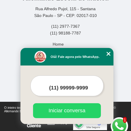
Rua Alfredo Pujol, 115 - Santana
São Paulo - SP - CEP: 02017-010
(11) 2977-7367
(11) 98188-7787
Home
Empresa
Olá! Fale agora pelo WhatsApp.
Missão
Serviços
Contato
Mapa do site
Mais Serviços
O inteiro teor deste site está sujeito à proteção de direitos autorais. Copyright©
Iniciar conversa
Allemande Escola de Música (Lei 9610 de 19/02/1998)
1