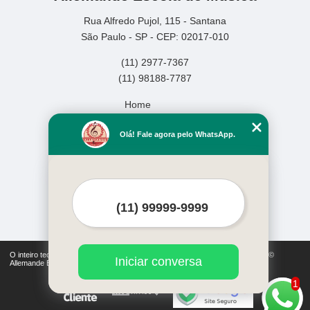
Rua Alfredo Pujol, 115 - Santana
São Paulo - SP - CEP: 02017-010
(11) 2977-7367
(11) 98188-7787
Home
Empresa
Olá! Fale agora pelo WhatsApp.
Missão
Serviços
Contato
Mapa do site
Mais Serviços
O inteiro teor deste site está sujeito à proteção de direitos autorais. Copyright©
Iniciar conversa
Allemande Escola de Música (Lei 9610 de 19/02/1998)
1