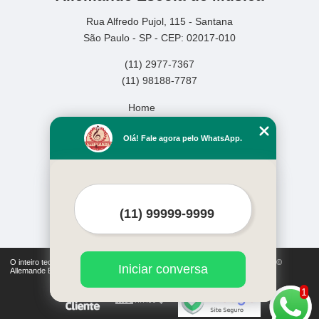
Rua Alfredo Pujol, 115 - Santana
São Paulo - SP - CEP: 02017-010
(11) 2977-7367
(11) 98188-7787
Home
Empresa
Olá! Fale agora pelo WhatsApp.
Missão
Serviços
Contato
Mapa do site
Mais Serviços
O inteiro teor deste site está sujeito à proteção de direitos autorais. Copyright©
Iniciar conversa
Allemande Escola de Música (Lei 9610 de 19/02/1998)
1