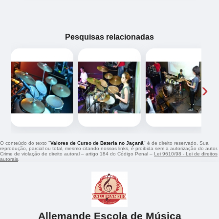
Pesquisas relacionadas
‹
›
O conteúdo do texto "
Valores de Curso de Bateria no Jaçanã
" é de direito reservado. Sua
reprodução, parcial ou total, mesmo citando nossos links, é proibida sem a autorização do autor.
Crime de violação de direito autoral – artigo 184 do Código Penal –
Lei 9610/98 - Lei de direitos
autorais
.
Allemande Escola de Música