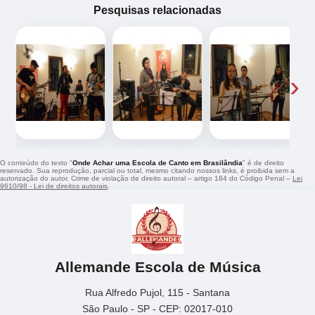
Pesquisas relacionadas
‹
›
O conteúdo do texto "
Onde Achar uma Escola de Canto em Brasilândia
" é de direito
reservado. Sua reprodução, parcial ou total, mesmo citando nossos links, é proibida sem a
autorização do autor. Crime de violação de direito autoral – artigo 184 do Código Penal –
Lei
9610/98 - Lei de direitos autorais
.
Allemande Escola de Música
Rua Alfredo Pujol, 115 - Santana
São Paulo - SP - CEP: 02017-010