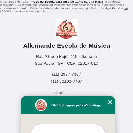
O conteúdo do texto "
Preço de Escola para Aula de Canto na Vila Maria
" é de direito
reservado. Sua reprodução, parcial ou total, mesmo citando nossos links, é proibida sem a
autorização do autor. Crime de violação de direito autoral – artigo 184 do Código Penal –
Lei
9610/98 - Lei de direitos autorais
.
Allemande Escola de Música
Rua Alfredo Pujol, 115 - Santana
São Paulo - SP - CEP: 02017-010
(11) 2977-7367
(11) 98188-7787
Home
Empresa
Olá! Fale agora pelo WhatsApp.
Missão
Serviços
Contato
Mapa do site