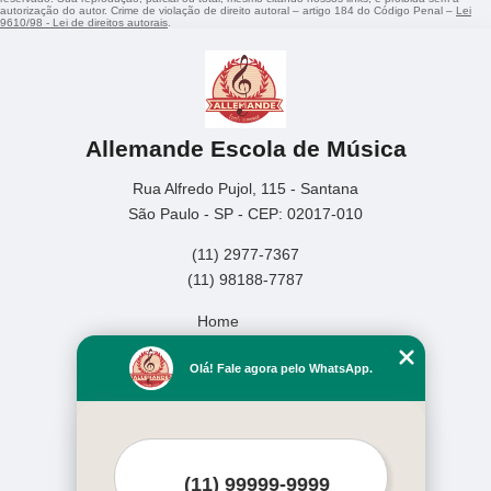
autorização do autor. Crime de violação de direito autoral – artigo 184 do Código Penal –
Lei
9610/98 - Lei de direitos autorais
.
Allemande Escola de Música
Rua Alfredo Pujol, 115 - Santana
São Paulo - SP - CEP: 02017-010
(11) 2977-7367
(11) 98188-7787
Home
Empresa
Olá! Fale agora pelo WhatsApp.
Missão
Serviços
Contato
Mapa do site
Mais Serviços