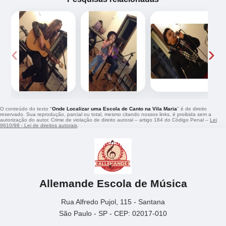
‹
›
O conteúdo do texto "
Onde Localizar uma Escola de Canto na Vila Maria
" é de direito
reservado. Sua reprodução, parcial ou total, mesmo citando nossos links, é proibida sem a
autorização do autor. Crime de violação de direito autoral – artigo 184 do Código Penal –
Lei
9610/98 - Lei de direitos autorais
.
Allemande Escola de Música
Rua Alfredo Pujol, 115 - Santana
São Paulo - SP - CEP: 02017-010