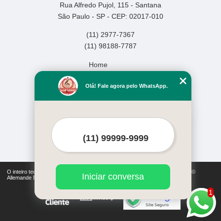
Rua Alfredo Pujol, 115 - Santana
São Paulo - SP - CEP: 02017-010
(11) 2977-7367
(11) 98188-7787
Home
Empresa
Olá! Fale agora pelo WhatsApp.
Missão
Serviços
Contato
Mapa do site
Mais Serviços
O inteiro teor deste site está sujeito à proteção de direitos autorais. Copyright©
Iniciar conversa
Allemande Escola de Música (Lei 9610 de 19/02/1998)
1