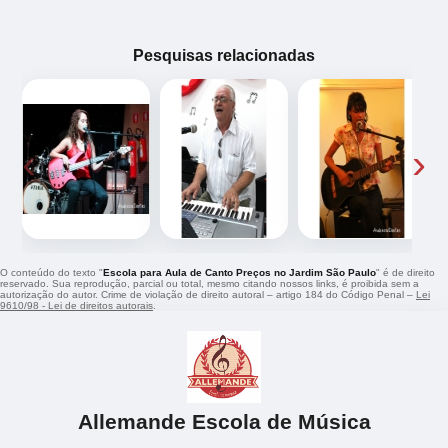
Pesquisas relacionadas
‹
›
O conteúdo do texto "
Escola para Aula de Canto Preços no Jardim São Paulo
" é de direito
reservado. Sua reprodução, parcial ou total, mesmo citando nossos links, é proibida sem a
autorização do autor. Crime de violação de direito autoral – artigo 184 do Código Penal –
Lei
9610/98 - Lei de direitos autorais
.
Allemande Escola de Música