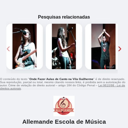
Pesquisas relacionadas
‹
›
O conteúdo do texto "
Onde Fazer Aulas de Canto na Vila Guilherme
" é de direito reservado.
Sua reprodução, parcial ou total, mesmo citando nossos links, é proibida sem a autorização do
autor. Crime de violação de direito autoral – artigo 184 do Código Penal –
Lei 9610/98 - Lei de
direitos autorais
.
Allemande Escola de Música