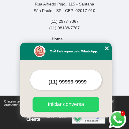
Rua Alfredo Pujol, 115 - Santana
São Paulo - SP - CEP: 02017-010
(11) 2977-7367
(11) 98188-7787
Home
Empresa
Olá! Fale agora pelo WhatsApp.
Missão
Serviços
Contato
Mapa do site
Mais Serviços
O inteiro teor deste site está sujeito à proteção de direitos autorais. Copyright©
Iniciar conversa
Allemande Escola de Música (Lei 9610 de 19/02/1998)
1