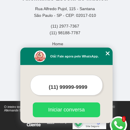
Rua Alfredo Pujol, 115 - Santana
São Paulo - SP - CEP: 02017-010
(11) 2977-7367
(11) 98188-7787
Home
Empresa
Olá! Fale agora pelo WhatsApp.
Missão
Serviços
Contato
Mapa do site
Mais Serviços
O inteiro teor deste site está sujeito à proteção de direitos autorais. Copyright©
Iniciar conversa
Allemande Escola de Música (Lei 9610 de 19/02/1998)
1