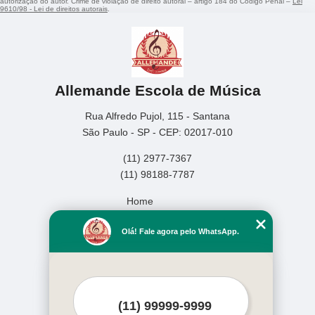
autorização do autor. Crime de violação de direito autoral – artigo 184 do Código Penal –
Lei
9610/98 - Lei de direitos autorais
.
Allemande Escola de Música
Rua Alfredo Pujol, 115 - Santana
São Paulo - SP - CEP: 02017-010
(11) 2977-7367
(11) 98188-7787
Home
Empresa
Olá! Fale agora pelo WhatsApp.
Missão
Serviços
Contato
Mapa do site
Mais Serviços