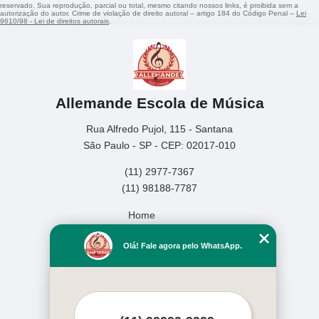
reservado. Sua reprodução, parcial ou total, mesmo citando nossos links, é proibida sem a
autorização do autor. Crime de violação de direito autoral – artigo 184 do Código Penal –
Lei
9610/98 - Lei de direitos autorais
.
Allemande Escola de Música
Rua Alfredo Pujol, 115 - Santana
São Paulo - SP - CEP: 02017-010
(11) 2977-7367
(11) 98188-7787
Home
Empresa
Olá! Fale agora pelo WhatsApp.
Missão
Serviços
Contato
Mapa do site
Mais Serviços