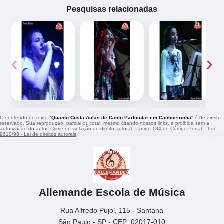
Pesquisas relacionadas
‹
›
O conteúdo do texto "
Quanto Custa Aulas de Canto Particular em Cachoeirinha
" é de direito
reservado. Sua reprodução, parcial ou total, mesmo citando nossos links, é proibida sem a
autorização do autor. Crime de violação de direito autoral – artigo 184 do Código Penal –
Lei
9610/98 - Lei de direitos autorais
.
Allemande Escola de Música
Rua Alfredo Pujol, 115 - Santana
São Paulo - SP - CEP: 02017-010