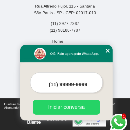
Rua Alfredo Pujol, 115 - Santana
São Paulo - SP - CEP: 02017-010
(11) 2977-7367
(11) 98188-7787
Home
Empresa
Olá! Fale agora pelo WhatsApp.
Missão
Serviços
Contato
Mapa do site
Mais Serviços
O inteiro teor deste site está sujeito à proteção de direitos autorais. Copyright©
Iniciar conversa
Allemande Escola de Música (Lei 9610 de 19/02/1998)
1