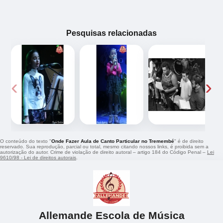
Pesquisas relacionadas
‹
›
O conteúdo do texto "
Onde Fazer Aula de Canto Particular no Tremembé
" é de direito
reservado. Sua reprodução, parcial ou total, mesmo citando nossos links, é proibida sem a
autorização do autor. Crime de violação de direito autoral – artigo 184 do Código Penal –
Lei
9610/98 - Lei de direitos autorais
.
Allemande Escola de Música