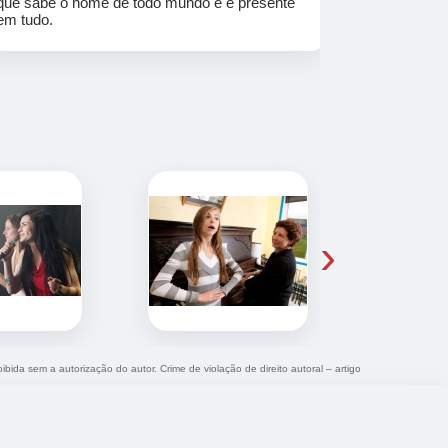
que sabe o nome de todo mundo e é presente
em tudo.
›
ibida sem a autorização do autor. Crime de violação de direito autoral – artigo