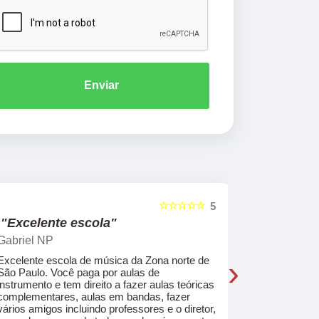
Enviar
☆☆☆☆☆
5
"Excelente escola"
"Recome
Gabriel NP
Marcel Mat
›
Excelente escola de música da Zona norte de
Desde o pri
São Paulo. Você paga por aulas de
de professo
instrumento e tem direito a fazer aulas teóricas
acolhedores
complementares, aulas em bandas, fazer
ajudar a co
vários amigos incluindo professores e o diretor,
musica.