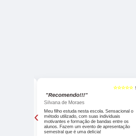
☆☆☆☆☆
☆☆☆☆☆
5
"Recomendo!!!"
Silvana de Moraes
‹
cola, a turma
Meu filho estuda nesta escola. Sensacional o
o, super
método utilizado, com suas individuais
osta a te
motivantes e formação de bandas entre os
ocar e aprender
alunos. Fazem um evento de apresentação
semestral que é uma delícia!