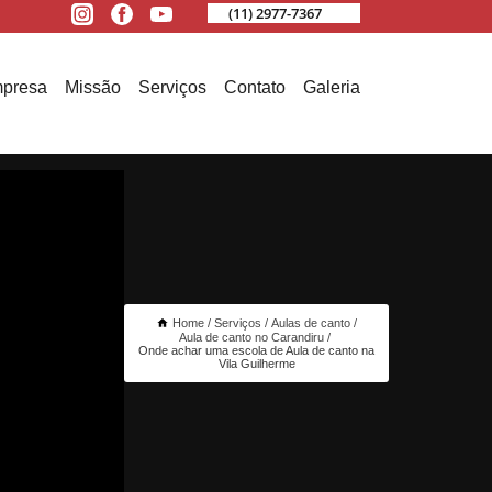
(11) 2977-7367
presa
Missão
Serviços
Contato
Galeria
Home
Serviços
Aulas de canto
Aula de canto no Carandiru
Onde achar uma escola de Aula de canto na
Vila Guilherme