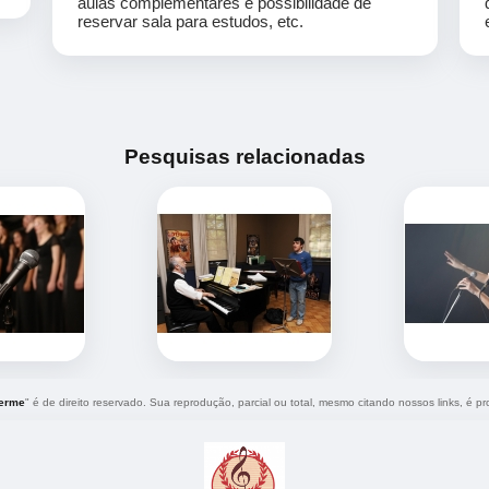
aulas complementares e possibilidade de
reservar sala para estudos, etc.
Pesquisas relacionadas
herme
" é de direito reservado. Sua reprodução, parcial ou total, mesmo citando nossos links, é pro