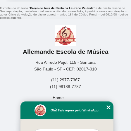
O conteúdo do texto "
Preço de Aula de Canto na Lauzane Paulista
" é de direito reservado.
Sua reprodução, parcial ou total, mesmo citando nossos links, é proibida sem a autorização do
autor. Crime de violação de direito autoral – artigo 184 do Código Penal –
Lei 9610/98 - Lei de
direitos autorais
.
Allemande Escola de Música
Rua Alfredo Pujol, 115 - Santana
São Paulo - SP - CEP: 02017-010
(11) 2977-7367
(11) 98188-7787
Home
Empresa
Olá! Fale agora pelo WhatsApp.
Missão
Serviços
Contato