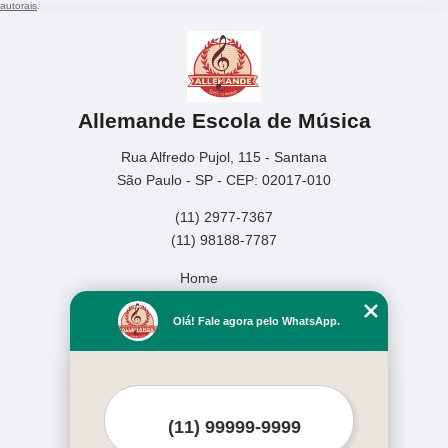
autorais
.
Allemande Escola de Música
Rua Alfredo Pujol, 115 - Santana
São Paulo - SP - CEP: 02017-010
(11) 2977-7367
(11) 98188-7787
Home
Empresa
Olá! Fale agora pelo WhatsApp.
Missão
Serviços
Contato
Mapa do site
Mais Serviços