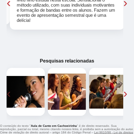
‹
›
método utilizado, com suas individuais motivantes
eu
e formação de bandas entre os alunos. Fazem um
evento de apresentação semestral que é uma
delícia!
Pesquisas relacionadas
‹
›
O conteúdo do texto "
Aula de Canto em Cachoeirinha
" é de direito reservado. Sua
reprodução, parcial ou total, mesmo citando nossos links, é proibida sem a autorização do autor.
Crime de violação de direito autoral – artigo 184 do Código Penal –
Lei 9610/98 - Lei de direitos