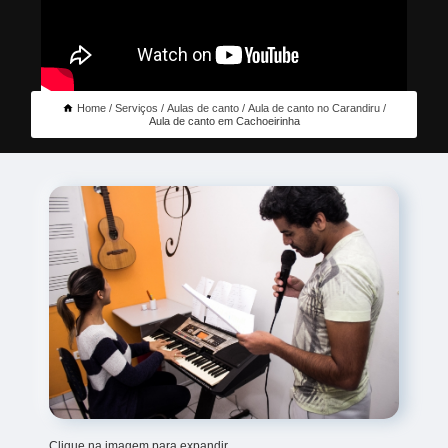
Home
Serviços
Aulas de canto
Aula de canto no Carandiru
Aula de canto em Cachoeirinha
Clique na imagem para expandir