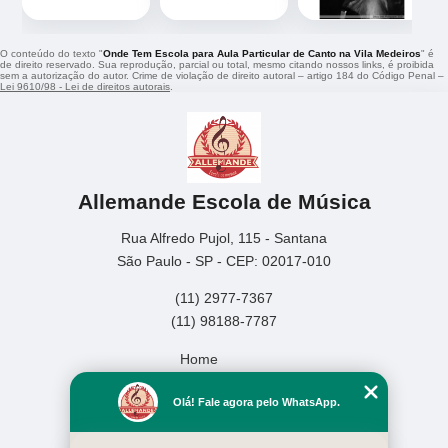
O conteúdo do texto "
Onde Tem Escola para Aula Particular de Canto na Vila Medeiros
" é
de direito reservado. Sua reprodução, parcial ou total, mesmo citando nossos links, é proibida
sem a autorização do autor. Crime de violação de direito autoral – artigo 184 do Código Penal –
Lei 9610/98 - Lei de direitos autorais
.
Allemande Escola de Música
Rua Alfredo Pujol, 115 - Santana
São Paulo - SP - CEP: 02017-010
(11) 2977-7367
(11) 98188-7787
Home
Empresa
Olá! Fale agora pelo WhatsApp.
Missão
Serviços