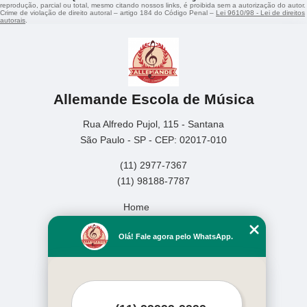
reprodução, parcial ou total, mesmo citando nossos links, é proibida sem a autorização do autor.
Crime de violação de direito autoral – artigo 184 do Código Penal –
Lei 9610/98 - Lei de direitos
autorais
.
Allemande Escola de Música
Rua Alfredo Pujol, 115 - Santana
São Paulo - SP - CEP: 02017-010
(11) 2977-7367
(11) 98188-7787
Home
Empresa
Olá! Fale agora pelo WhatsApp.
Missão
Serviços
Contato
Mapa do site
Mais Serviços