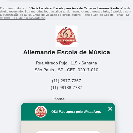
O conteúdo do texto "
Onde Localizar Escola para Aula de Canto na Lauzane Paulista
" é de
direito reservado. Sua reprodução, parcial ou total, mesmo citando nossos links, é proibida sem
a autorização do autor. Crime de violação de direito autoral – artigo 184 do Código Penal –
Lei
9610/98 - Lei de direitos autorais
.
Allemande Escola de Música
Rua Alfredo Pujol, 115 - Santana
São Paulo - SP - CEP: 02017-010
(11) 2977-7367
(11) 98188-7787
Home
Empresa
Olá! Fale agora pelo WhatsApp.
Missão
Serviços
Contato