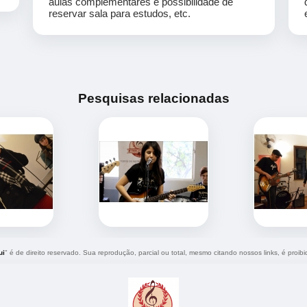
aulas complementares e possibilidade de
reservar sala para estudos, etc.
Pesquisas relacionadas
ui
" é de direito reservado. Sua reprodução, parcial ou total, mesmo citando nossos links, é proibi