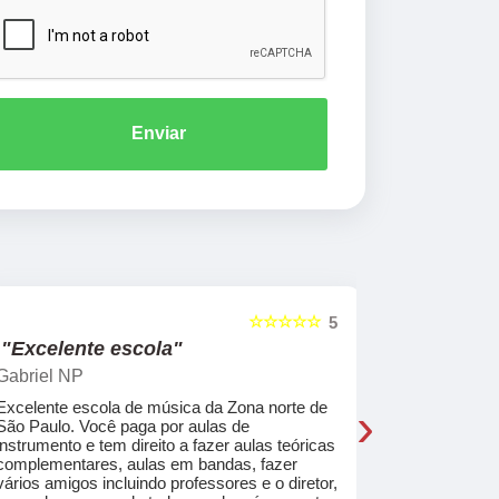
Enviar
☆☆☆☆☆
5
"Excelente escola"
"Recome
Gabriel NP
Marcel Mat
›
Excelente escola de música da Zona norte de
Desde o pri
São Paulo. Você paga por aulas de
de professo
instrumento e tem direito a fazer aulas teóricas
acolhedores
complementares, aulas em bandas, fazer
ajudar a co
vários amigos incluindo professores e o diretor,
musica.