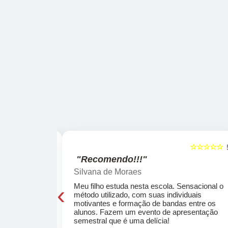
☆☆☆☆☆
☆☆☆☆☆
5
"Recomendo!!!"
Silvana de Moraes
‹
cola, a turma
Meu filho estuda nesta escola. Sensacional o
o, super
método utilizado, com suas individuais
osta a te
motivantes e formação de bandas entre os
ocar e aprender
alunos. Fazem um evento de apresentação
semestral que é uma delícia!