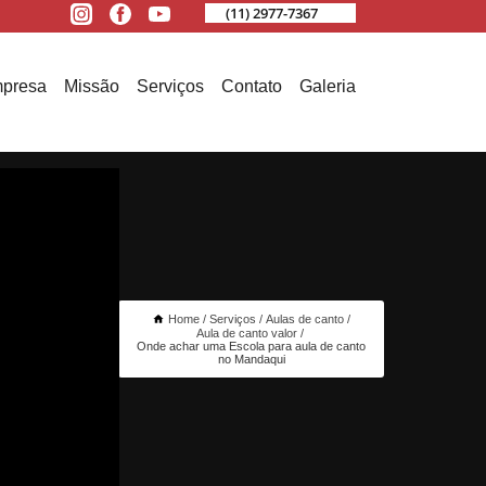
(11) 2977-7367
presa
Missão
Serviços
Contato
Galeria
Home
Serviços
Aulas de canto
Aula de canto valor
Onde achar uma Escola para aula de canto
no Mandaqui