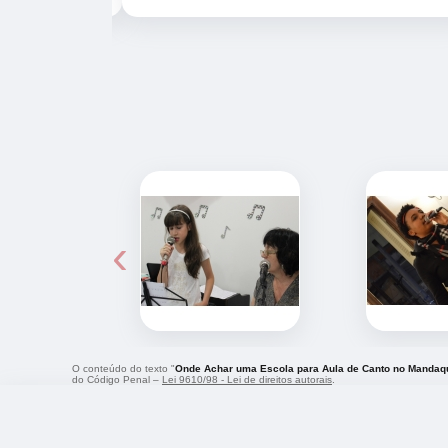
‹
O conteúdo do texto "
Onde Achar uma Escola para Aula de Canto no Mandaq
do Código Penal –
Lei 9610/98 - Lei de direitos autorais
.