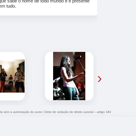
que sabe o nome de todo mundo e é presente
em tudo.
›
da sem a autorização do autor. Crime de violação de direito autoral – artigo 184