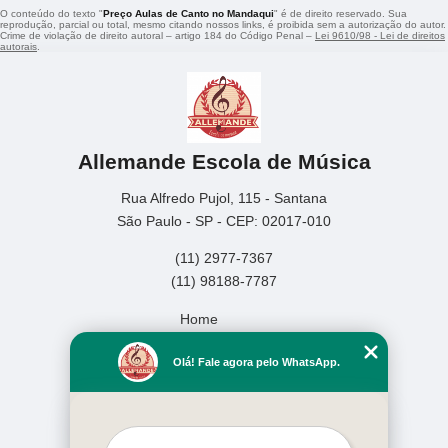
O conteúdo do texto "
Preço Aulas de Canto no Mandaqui
" é de direito reservado. Sua
reprodução, parcial ou total, mesmo citando nossos links, é proibida sem a autorização do autor.
Crime de violação de direito autoral – artigo 184 do Código Penal –
Lei 9610/98 - Lei de direitos
autorais
.
Allemande Escola de Música
Rua Alfredo Pujol, 115 - Santana
São Paulo - SP - CEP: 02017-010
(11) 2977-7367
(11) 98188-7787
Home
Empresa
Olá! Fale agora pelo WhatsApp.
Missão
Serviços
Contato
Mapa do site