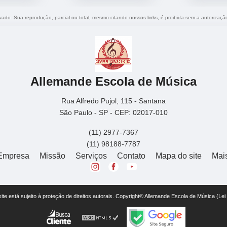
ervado. Sua reprodução, parcial ou total, mesmo citando nossos links, é proibida sem a autorizaçã
Allemande Escola de Música
Rua Alfredo Pujol, 115 - Santana
São Paulo - SP - CEP: 02017-010
(11) 2977-7367
(11) 98188-7787
Empresa
Missão
Serviços
Contato
Mapa do site
Mai
 site está sujeito à proteção de direitos autorais. Copyright© Allemande Escola de Música (Le