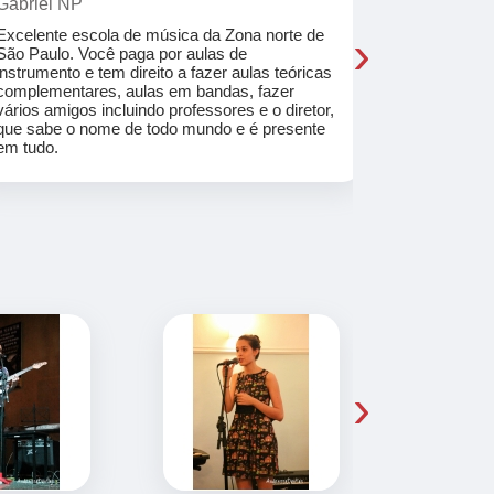
Gabriel NP
Marcel Mat
›
Excelente escola de música da Zona norte de
Desde o pri
São Paulo. Você paga por aulas de
de professo
instrumento e tem direito a fazer aulas teóricas
acolhedores
complementares, aulas em bandas, fazer
ajudar a co
vários amigos incluindo professores e o diretor,
musica.
que sabe o nome de todo mundo e é presente
em tudo.
›