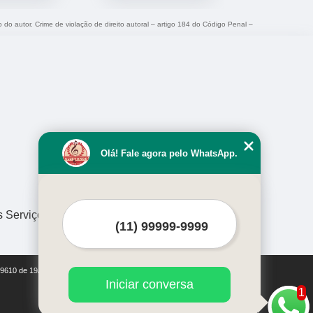
o do autor. Crime de violação de direito autoral – artigo 184 do Código Penal –
Olá! Fale agora pelo WhatsApp.
s Serviços
i 9610 de 19/02/1998)
Iniciar conversa
1