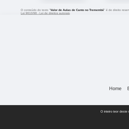
O conteúdo do texto "
Valor de Aulas de Canto no Tremembé
" é de direito res
Lei 9610/98 - Lei de direitos autorais
.
Home
O inteiro teor deste