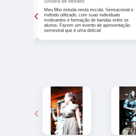
Silvana de Moraes
‹
cola, a turma
Meu filho estuda nesta escola. Sensacional o
o, super
método utilizado, com suas individuais
osta a te
motivantes e formação de bandas entre os
ocar e aprender
alunos. Fazem um evento de apresentação
semestral que é uma delícia!
‹