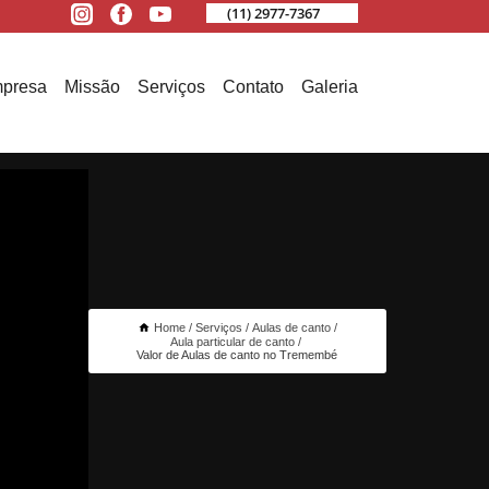
(11) 2977-7367
presa
Missão
Serviços
Contato
Galeria
Home
Serviços
Aulas de canto
Aula particular de canto
Valor de Aulas de canto no Tremembé