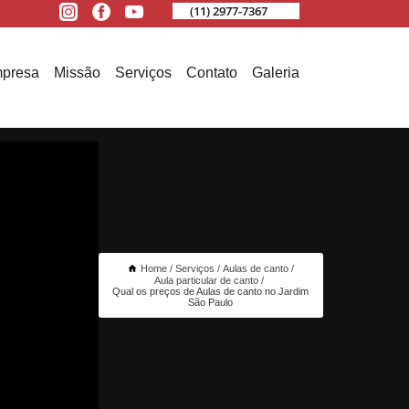
(11) 2977-7367
presa
Missão
Serviços
Contato
Galeria
Home
Serviços
Aulas de canto
Aula particular de canto
Qual os preços de Aulas de canto no Jardim
São Paulo