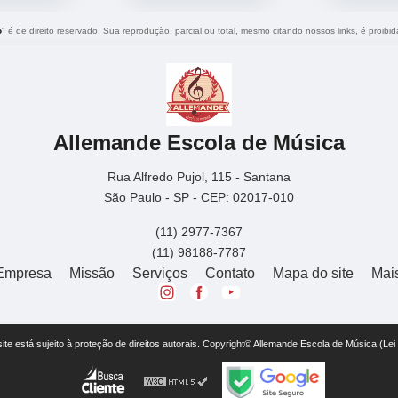
o
" é de direito reservado. Sua reprodução, parcial ou total, mesmo citando nossos links, é proibid
Allemande Escola de Música
Rua Alfredo Pujol, 115 - Santana
São Paulo - SP - CEP: 02017-010
(11) 2977-7367
(11) 98188-7787
Empresa
Missão
Serviços
Contato
Mapa do site
Mai
 site está sujeito à proteção de direitos autorais. Copyright© Allemande Escola de Música (Le