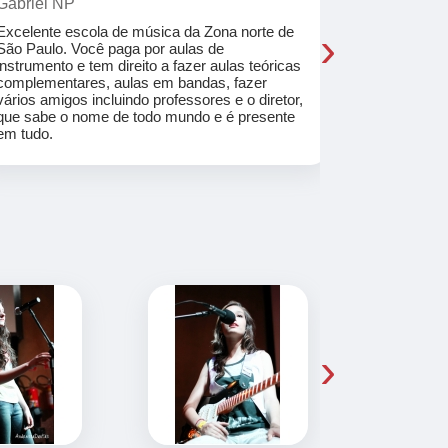
Gabriel NP
Marcel Mat
›
Excelente escola de música da Zona norte de
Desde o pri
São Paulo. Você paga por aulas de
de professo
instrumento e tem direito a fazer aulas teóricas
acolhedores
complementares, aulas em bandas, fazer
ajudar a co
vários amigos incluindo professores e o diretor,
musica.
que sabe o nome de todo mundo e é presente
em tudo.
›