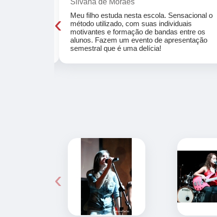
Silvana de Moraes
‹
cola, a turma
Meu filho estuda nesta escola. Sensacional o
o, super
método utilizado, com suas individuais
osta a te
motivantes e formação de bandas entre os
ocar e aprender
alunos. Fazem um evento de apresentação
semestral que é uma delícia!
‹