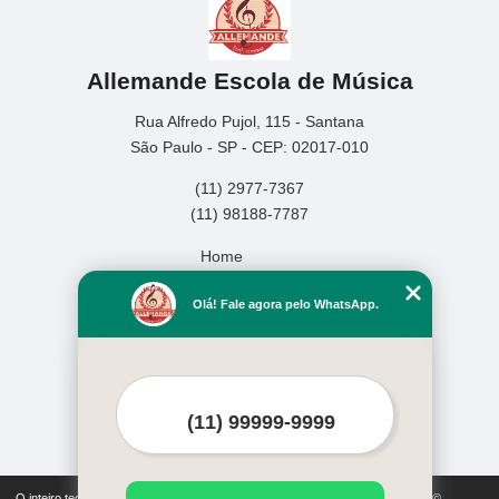
Allemande Escola de Música
Rua Alfredo Pujol, 115 - Santana
São Paulo - SP - CEP: 02017-010
(11) 2977-7367
(11) 98188-7787
Home
Empresa
Olá! Fale agora pelo WhatsApp.
Missão
Serviços
Contato
Mapa do site
Mais Serviços
O inteiro teor deste site está sujeito à proteção de direitos autorais. Copyright©