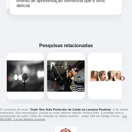
evento de apresentação semestral que é uma
delícia!
Pesquisas relacionadas
‹
›
O conteúdo do texto "
Onde Tem Aula Particular de Canto na Lauzane Paulista
" é de direito
reservado. Sua reprodução, parcial ou total, mesmo citando nossos links, é proibida sem a
autorização do autor. Crime de violação de direito autoral – artigo 184 do Código Penal –
Lei
9610/98 - Lei de direitos autorais
.