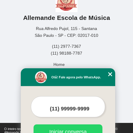
Allemande Escola de Música
Rua Alfredo Pujol, 115 - Santana
São Paulo - SP - CEP: 02017-010
(11) 2977-7367
(11) 98188-7787
Home
Empresa
Olá! Fale agora pelo WhatsApp.
Missão
Serviços
Contato
Mapa do site
Mais Serviços
O inteiro teor deste site está sujeito à proteção de direitos autorais. Copyright©
Iniciar conversa
Allemande Escola de Música (Lei 9610 de 19/02/1998)