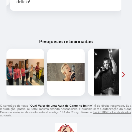
delícia!
Pesquisas relacionadas
‹
›
O conteúdo do texto "
Qual Valor de uma Aula de Canto no Imirim
" é de direito reservado. Sua
reprodução, parcial ou total, mesmo citando nossos links, é proibida sem a autorização do autor.
Crime de violação de direito autoral – artigo 184 do Código Penal –
Lei 9610/98 - Lei de direitos
autorais
.