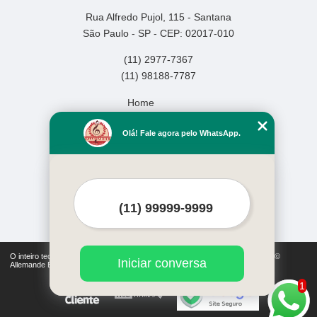
Rua Alfredo Pujol, 115 - Santana
São Paulo - SP - CEP: 02017-010
(11) 2977-7367
(11) 98188-7787
Home
Empresa
Olá! Fale agora pelo WhatsApp.
Missão
Serviços
Contato
Mapa do site
Mais Serviços
O inteiro teor deste site está sujeito à proteção de direitos autorais. Copyright©
Iniciar conversa
Allemande Escola de Música (Lei 9610 de 19/02/1998)
1