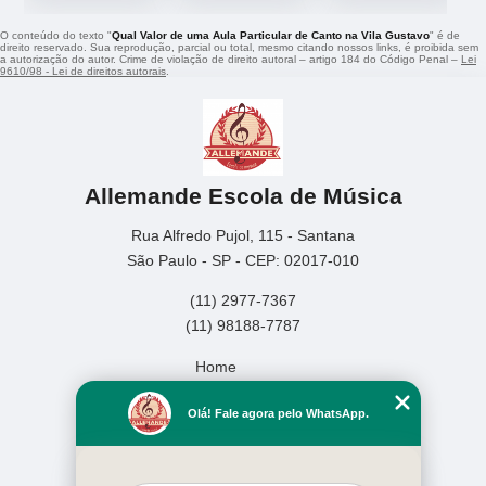
O conteúdo do texto "
Qual Valor de uma Aula Particular de Canto na Vila Gustavo
" é de
direito reservado. Sua reprodução, parcial ou total, mesmo citando nossos links, é proibida sem
a autorização do autor. Crime de violação de direito autoral – artigo 184 do Código Penal –
Lei
9610/98 - Lei de direitos autorais
.
Allemande Escola de Música
Rua Alfredo Pujol, 115 - Santana
São Paulo - SP - CEP: 02017-010
(11) 2977-7367
(11) 98188-7787
Home
Empresa
Olá! Fale agora pelo WhatsApp.
Missão
Serviços
Contato