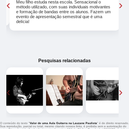
‹
›
Meu filho estuda nesta escola. Sensacional o
método utilizado, com suas individuais motivantes
eu
e formação de bandas entre os alunos. Fazem um
evento de apresentação semestral que é uma
delícia!
Pesquisas relacionadas
‹
›
O conteúdo do texto "
Valor de uma Aula Guitarra na Lauzane Paulista
" é de direito reservado.
Sua reprodução, parcial ou total, mesmo citando nossos links, é proibida sem a autorização do